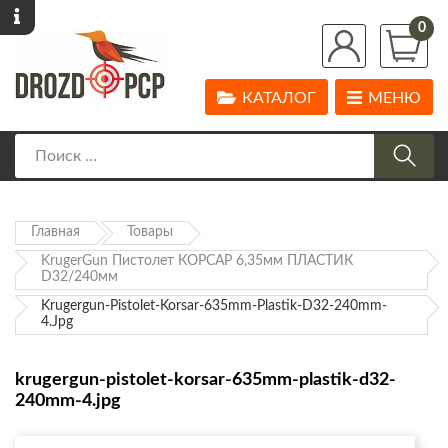
0
КАТАЛОГ
МЕНЮ
Главная
Товары
KrugerGun Пистолет КОРСАР 6,35мм ПЛАСТИК
D32/240мм
Krugergun-Pistolet-Korsar-635mm-Plastik-D32-240mm-
4.jpg
krugergun-pistolet-korsar-635mm-plastik-d32-
240mm-4.jpg