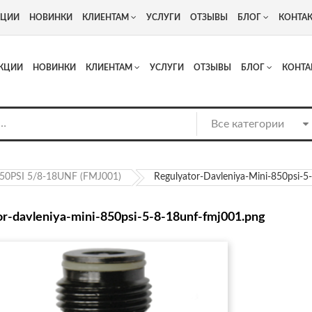
+7
Адрес: г. Москва, Люберцы, Котельнический проезд 13
КЦИИ
НОВИНКИ
КЛИЕНТАМ
УСЛУГИ
ОТЗЫВЫ
БЛОГ
КОНТА
КЦИИ
НОВИНКИ
КЛИЕНТАМ
УСЛУГИ
ОТЗЫВЫ
БЛОГ
КОНТА
850PSI 5/8-18UNF (FMJ001)
Regulyator-Davleniya-Mini-850psi-
or-davleniya-mini-850psi-5-8-18unf-fmj001.png