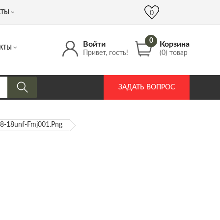
 (917) 537 17 16
info@DrozdPcp.ru
0
КТЫ
0
0
Войти
Корзина
КТЫ
Привет, гость!
(0) товар
ЗАДАТЬ ВОПРОС
5-8-18unf-Fmj001.png