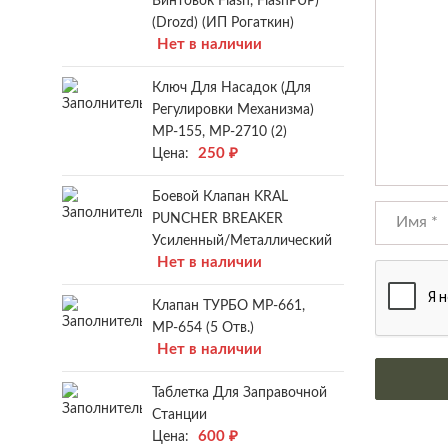
Винтовок Flash, FlashPUP)
(Drozd) (ИП Рогаткин)
Нет в наличии
Ключ Для Насадок (для
Регулировки Механизма)
МР-155, МР-2710 (2)
250
₽
Цена:
Боевой Клапан KRAL
PUNCHER BREAKER
Усиленный/металлический
Нет в наличии
Клапан ТУРБО МР-661,
МР-654 (5 Отв.)
Нет в наличии
Таблетка Для Заправочной
Станции
600
₽
Цена: