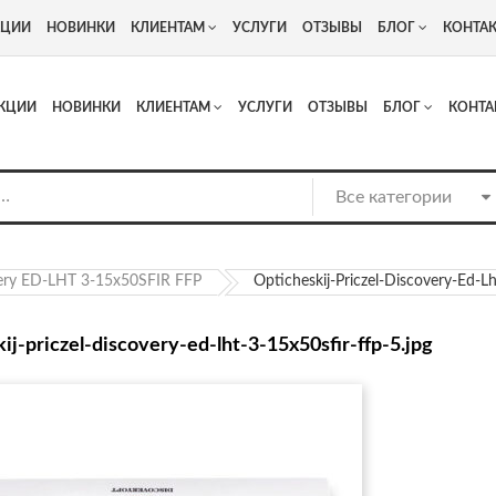
+7
Адрес: г. Москва, Люберцы, Котельнический проезд 13
КЦИИ
НОВИНКИ
КЛИЕНТАМ
УСЛУГИ
ОТЗЫВЫ
БЛОГ
КОНТА
КЦИИ
НОВИНКИ
КЛИЕНТАМ
УСЛУГИ
ОТЗЫВЫ
БЛОГ
КОНТА
ery ED-LHT 3-15x50SFIR FFP
Opticheskij-Priczel-Discovery-Ed-L
ij-priczel-discovery-ed-lht-3-15x50sfir-ffp-5.jpg