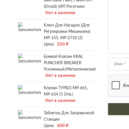
Винтовок Flash, FlashPUP)
(Drozd) (ИП Рогаткин)
Нет в наличии
Ключ Для Насадок (для
Регулировки Механизма)
МР-155, МР-2710 (2)
250
₽
Цена:
Боевой Клапан KRAL
PUNCHER BREAKER
Усиленный/металлический
Нет в наличии
Клапан ТУРБО МР-661,
МР-654 (5 Отв.)
Нет в наличии
Таблетка Для Заправочной
Станции
600
₽
Цена: