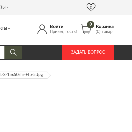
 (917) 537 17 16
info@DrozdPcp.ru
0
КТЫ
0
0
Войти
Корзина
КТЫ
Привет, гость!
(0) товар
ЗАДАТЬ ВОПРОС
ht-3-15x50sfir-Ffp-5.jpg