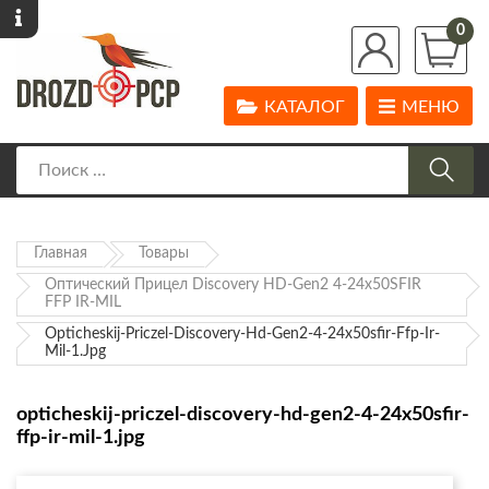
0
КАТАЛОГ
МЕНЮ
Главная
Товары
Оптический Прицел Discovery HD-Gen2 4-24x50SFIR
FFP IR-MIL
Opticheskij-Priczel-Discovery-Hd-Gen2-4-24x50sfir-Ffp-Ir-
Mil-1.jpg
opticheskij-priczel-discovery-hd-gen2-4-24x50sfir-
ffp-ir-mil-1.jpg