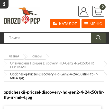
0
КАТАЛОГ
МЕНЮ
Главная
Товары
Оптический Прицел Discovery HD-Gen2 4-24x50SFIR
FFP IR-MIL
Opticheskij-Priczel-Discovery-Hd-Gen2-4-24x50sfir-Ffp-Ir-
Mil-4.jpg
opticheskij-priczel-discovery-hd-gen2-4-24x50sfir-
ffp-ir-mil-4.jpg