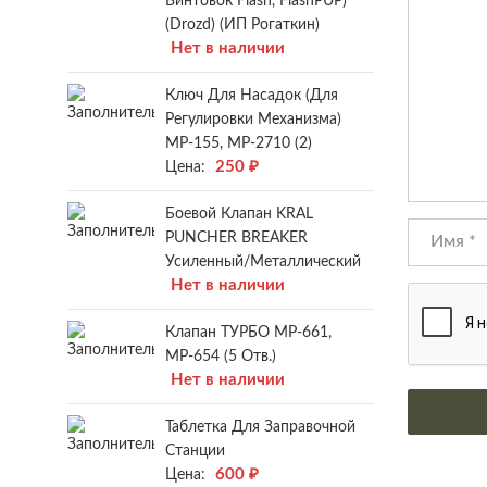
Винтовок Flash, FlashPUP)
(Drozd) (ИП Рогаткин)
Нет в наличии
Ключ Для Насадок (для
Регулировки Механизма)
МР-155, МР-2710 (2)
250
₽
Цена:
Боевой Клапан KRAL
PUNCHER BREAKER
Усиленный/металлический
Нет в наличии
Клапан ТУРБО МР-661,
МР-654 (5 Отв.)
Нет в наличии
Таблетка Для Заправочной
Станции
600
₽
Цена: