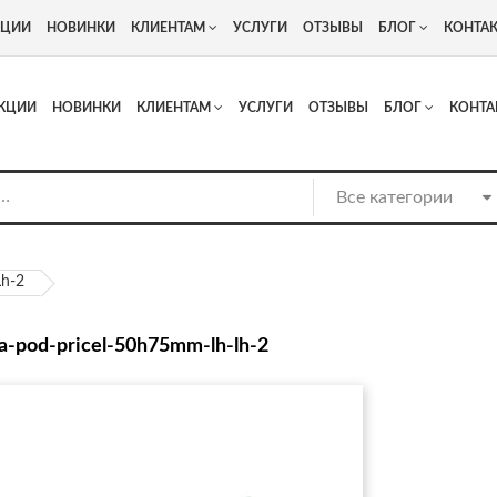
+7
Адрес: г. Москва, Люберцы, Котельнический проезд 13
КЦИИ
НОВИНКИ
КЛИЕНТАМ
УСЛУГИ
ОТЗЫВЫ
БЛОГ
КОНТА
КЦИИ
НОВИНКИ
КЛИЕНТАМ
УСЛУГИ
ОТЗЫВЫ
БЛОГ
КОНТА
Lh-2
a-pod-pricel-50h75mm-lh-lh-2