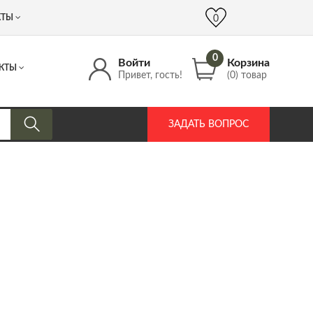
 (917) 537 17 16
info@DrozdPcp.ru
0
КТЫ
0
0
Войти
Корзина
КТЫ
Привет, гость!
(0) товар
ЗАДАТЬ ВОПРОС