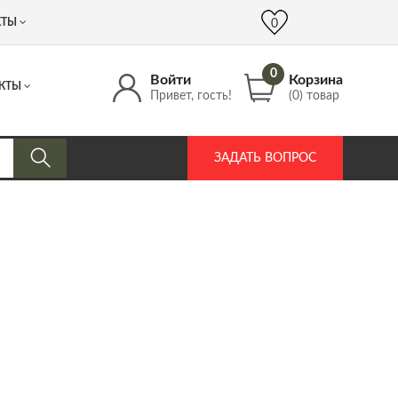
 (917) 537 17 16
info@DrozdPcp.ru
0
КТЫ
0
0
Войти
Корзина
КТЫ
Привет, гость!
(0) товар
ЗАДАТЬ ВОПРОС