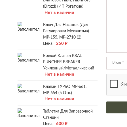
Винтовок Flash, FlashPUP)
(Drozd) (ИП Рогаткин)
Нет в наличии
Ключ Для Насадок (для
Регулировки Механизма)
МР-155, МР-2710 (2)
250
₽
Цена:
Боевой Клапан KRAL
PUNCHER BREAKER
Усиленный/металлический
Нет в наличии
Клапан ТУРБО МР-661,
МР-654 (5 Отв.)
Нет в наличии
Таблетка Для Заправочной
Станции
600
₽
Цена: