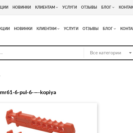
+7
Адрес: г. Москва, Люберцы, Котельнический проезд 13
КЦИИ
НОВИНКИ
КЛИЕНТАМ
УСЛУГИ
ОТЗЫВЫ
БЛОГ
КОНТА
КЦИИ
НОВИНКИ
КЛИЕНТАМ
УСЛУГИ
ОТЗЫВЫ
БЛОГ
КОНТА
mr61-6-pul-6-—-kopiya