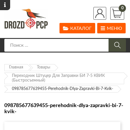
0
КАТАЛОГ
МЕНЮ
Главная
Товары
Переходник Штуцер Для Заправки БИ 7-5 КВИК
(быстросъемный)
098785677639455-Perehodnik-Dlya-Zapravki-Bi-7-Kvik-
098785677639455-perehodnik-dlya-zapravki-bi-7-
kvik-