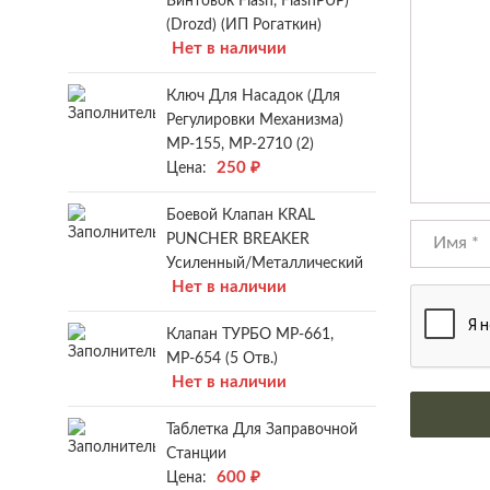
Винтовок Flash, FlashPUP)
(Drozd) (ИП Рогаткин)
Нет в наличии
Ключ Для Насадок (для
Регулировки Механизма)
МР-155, МР-2710 (2)
250
₽
Цена:
Боевой Клапан KRAL
PUNCHER BREAKER
Усиленный/металлический
Нет в наличии
Клапан ТУРБО МР-661,
МР-654 (5 Отв.)
Нет в наличии
Таблетка Для Заправочной
Станции
600
₽
Цена: