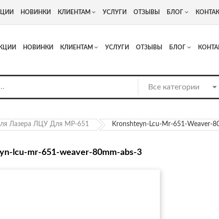
+7
Адрес: г. Москва, Люберцы, Котельнический проезд 13
КЦИИ
НОВИНКИ
КЛИЕНТАМ
УСЛУГИ
ОТЗЫВЫ
БЛОГ
КОНТА
КЦИИ
НОВИНКИ
КЛИЕНТАМ
УСЛУГИ
ОТЗЫВЫ
БЛОГ
КОНТА
ля Лазера ЛЦУ Для МР-651
Kronshteyn-Lcu-Mr-651-Weaver-
eyn-lcu-mr-651-weaver-80mm-abs-3