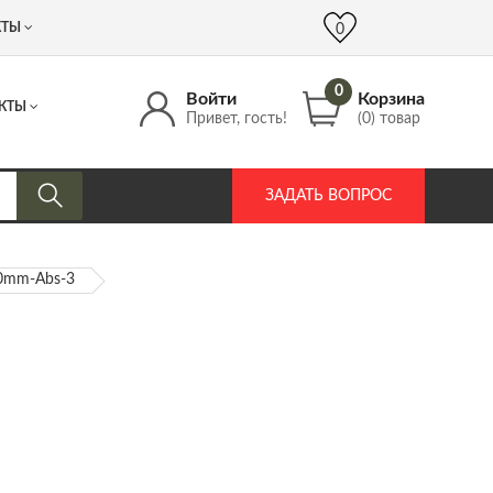
 (917) 537 17 16
info@DrozdPcp.ru
0
КТЫ
0
0
Войти
Корзина
КТЫ
Привет, гость!
(0) товар
ЗАДАТЬ ВОПРОС
80mm-Abs-3