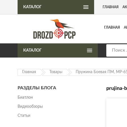
Интернет-магазин пневматического оружия
КАТАЛОГ
ГЛАВНАЯ
А
ГЛАВНАЯ
А
КАТАЛОГ
Главная
Товары
Пружина Боевая ПМ, МР-65
РАЗДЕЛЫ БЛОГА
prujina-
Биатлон
Видеообзоры
Статьи