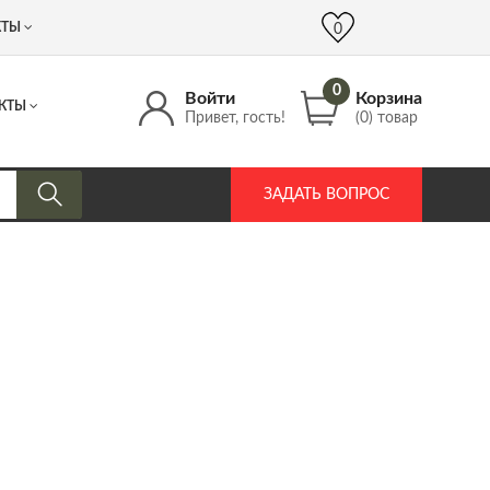
 (917) 537 17 16
info@DrozdPcp.ru
0
КТЫ
0
0
Войти
Корзина
КТЫ
Привет, гость!
(0) товар
ЗАДАТЬ ВОПРОС