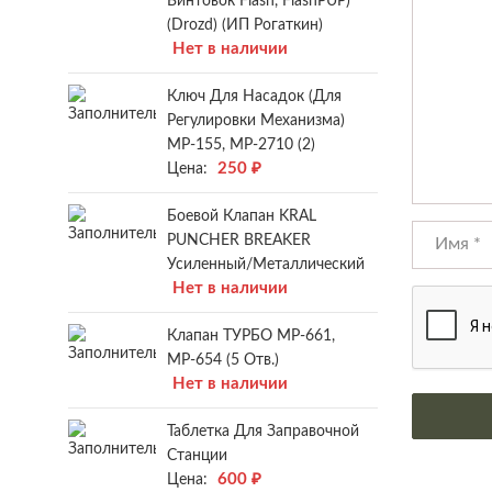
Винтовок Flash, FlashPUP)
(Drozd) (ИП Рогаткин)
Нет в наличии
Ключ Для Насадок (для
Регулировки Механизма)
МР-155, МР-2710 (2)
250
₽
Цена:
Боевой Клапан KRAL
PUNCHER BREAKER
Усиленный/металлический
Нет в наличии
Клапан ТУРБО МР-661,
МР-654 (5 Отв.)
Нет в наличии
Таблетка Для Заправочной
Станции
600
₽
Цена: