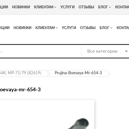
+7
Адрес: г. Москва, Люберцы, Котельнический проезд 13
КЦИИ
НОВИНКИ
КЛИЕНТАМ
УСЛУГИ
ОТЗЫВЫ
БЛОГ
КОНТА
КЦИИ
НОВИНКИ
КЛИЕНТАМ
УСЛУГИ
ОТЗЫВЫ
БЛОГ
КОНТА
4К, МР-71/79 (82619)
Prujina-Boevaya-Mr-654-3
boevaya-mr-654-3