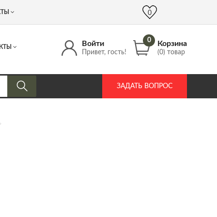
 (917) 537 17 16
info@DrozdPcp.ru
0
КТЫ
0
0
Войти
Корзина
КТЫ
Привет, гость!
(0) товар
ЗАДАТЬ ВОПРОС