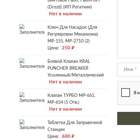
Винтовок Flash, FlashPUP)
(Drozd) (ИП Рогаткин)
Нет в наличии
Ключ Для Насадок (для
Регулировки Механизма)
МР-155, МР-2710 (2)
250
₽
Цена:
Боевой Клапан KRAL
PUNCHER BREAKER
Усиленный/металлический
Нет в наличии
Клапан ТУРБО МР-661,
МР-654 (5 Отв.)
Нет в наличии
Таблетка Для Заправочной
Станции
600
₽
Цена: