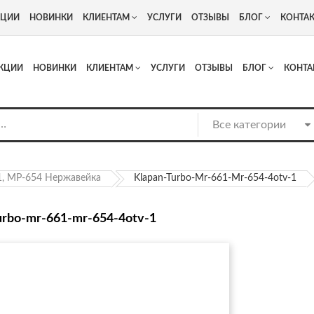
+7
Адрес: г. Москва, Люберцы, Котельнический проезд 13
КЦИИ
НОВИНКИ
КЛИЕНТАМ
УСЛУГИ
ОТЗЫВЫ
БЛОГ
КОНТА
КЦИИ
НОВИНКИ
КЛИЕНТАМ
УСЛУГИ
ОТЗЫВЫ
БЛОГ
КОНТА
1, МР-654 Нержавейка
Klapan-Turbo-Mr-661-Mr-654-4otv-1
urbo-mr-661-mr-654-4otv-1