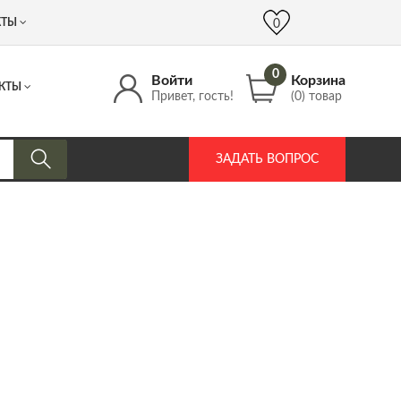
 (917) 537 17 16
info@DrozdPcp.ru
0
КТЫ
0
0
Войти
Корзина
КТЫ
Привет, гость!
(0) товар
ЗАДАТЬ ВОПРОС