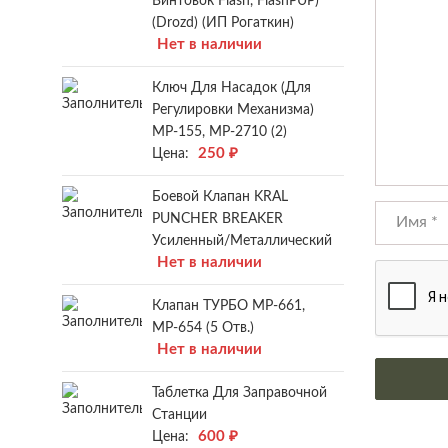
Винтовок Flash, FlashPUP)
(Drozd) (ИП Рогаткин)
Нет в наличии
Ключ Для Насадок (для
Регулировки Механизма)
МР-155, МР-2710 (2)
250
₽
Цена:
Боевой Клапан KRAL
PUNCHER BREAKER
Усиленный/металлический
Нет в наличии
Клапан ТУРБО МР-661,
МР-654 (5 Отв.)
Нет в наличии
Таблетка Для Заправочной
Станции
600
₽
Цена: