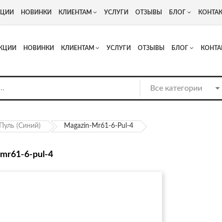
+7
Адрес: г. Москва, Люберцы, Котельнический проезд 13
КЦИИ
НОВИНКИ
КЛИЕНТАМ
УСЛУГИ
ОТЗЫВЫ
БЛОГ
КОНТА
КЦИИ
НОВИНКИ
КЛИЕНТАМ
УСЛУГИ
ОТЗЫВЫ
БЛОГ
КОНТА
Пуль (синий)
Magazin-Mr61-6-Pul-4
mr61-6-pul-4