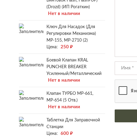
Винтовок Flash, FlashPUP)
(Drozd) (ИП Рогаткин)
Нет в наличии
Ключ Для Насадок (для
Регулировки Механизма)
МР-155, МР-2710 (2)
250
₽
Цена:
Боевой Клапан KRAL
PUNCHER BREAKER
Усиленный/металлический
Нет в наличии
Клапан ТУРБО МР-661,
МР-654 (5 Отв.)
Нет в наличии
Таблетка Для Заправочной
Станции
600
₽
Цена: