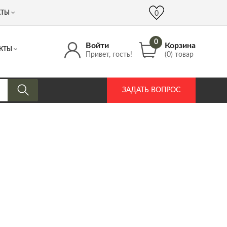
 (917) 537 17 16
info@DrozdPcp.ru
0
КТЫ
0
0
Войти
Корзина
КТЫ
Привет, гость!
(0) товар
ЗАДАТЬ ВОПРОС