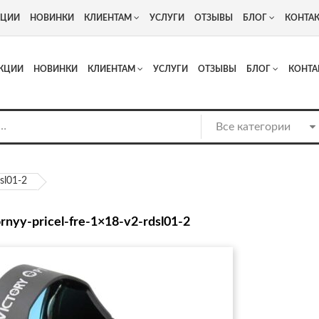
+7
Адрес: г. Москва, Люберцы, Котельнический проезд 13
КЦИИ
НОВИНКИ
КЛИЕНТАМ
УСЛУГИ
ОТЗЫВЫ
БЛОГ
КОНТА
КЦИИ
НОВИНКИ
КЛИЕНТАМ
УСЛУГИ
ОТЗЫВЫ
БЛОГ
КОНТА
sl01-2
ornyy-pricel-fre-1×18-v2-rdsl01-2