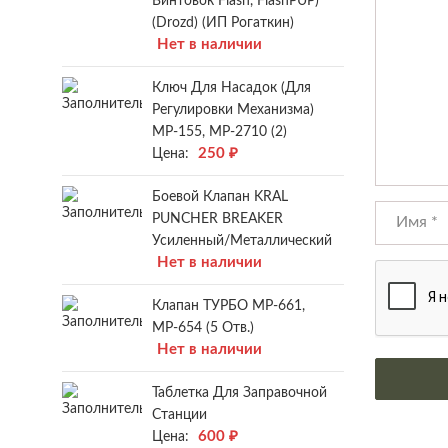
Винтовок Flash, FlashPUP)
(Drozd) (ИП Рогаткин)
Нет в наличии
Ключ Для Насадок (для
Регулировки Механизма)
МР-155, МР-2710 (2)
250
₽
Цена:
Боевой Клапан KRAL
PUNCHER BREAKER
Усиленный/металлический
Нет в наличии
Клапан ТУРБО МР-661,
МР-654 (5 Отв.)
Нет в наличии
Таблетка Для Заправочной
Станции
600
₽
Цена: