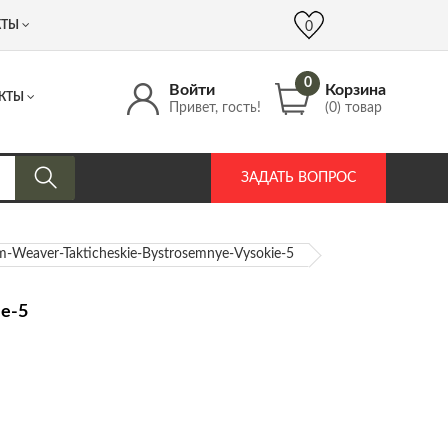
 (917) 537 17 16
info@DrozdPcp.ru
0
КТЫ
0
0
Войти
Корзина
КТЫ
Привет, гость!
(0) товар
ЗАДАТЬ ВОПРОС
Weaver-Takticheskie-Bystrosemnye-Vysokie-5
e-5