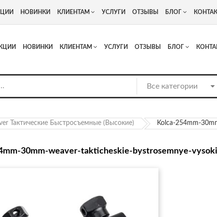
+7
Адрес: г. Москва, Люберцы, Котельнический проезд 13
КЦИИ
НОВИНКИ
КЛИЕНТАМ
УСЛУГИ
ОТЗЫВЫ
БЛОГ
КОНТА
КЦИИ
НОВИНКИ
КЛИЕНТАМ
УСЛУГИ
ОТЗЫВЫ
БЛОГ
КОНТА
ver Тактические Быстросъемные (высокие)
Kolca-254mm-30mm-
54mm-30mm-weaver-takticheskie-bystrosemnye-vysoki