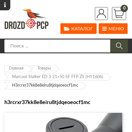
0
КАТАЛОГ
МЕНЮ
Главная
Товары
Marcool Stalker ED 3-21×50 SF FFP ZS (HY1606)
H3rcrxr37kk8e8eiru8tjdqeoeocf1mc
h3rcrxr37kk8e8eiru8tjdqeoeocf1mc