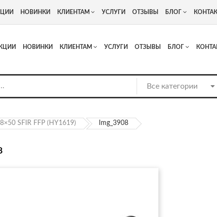
+7
Адрес: г. Москва, Люберцы, Котельнический проезд 13
КЦИИ
НОВИНКИ
КЛИЕНТАМ
УСЛУГИ
ОТЗЫВЫ
БЛОГ
КОНТА
КЦИИ
НОВИНКИ
КЛИЕНТАМ
УСЛУГИ
ОТЗЫВЫ
БЛОГ
КОНТА
×50 SFIR FFP (HY1619)
Img_3908
8