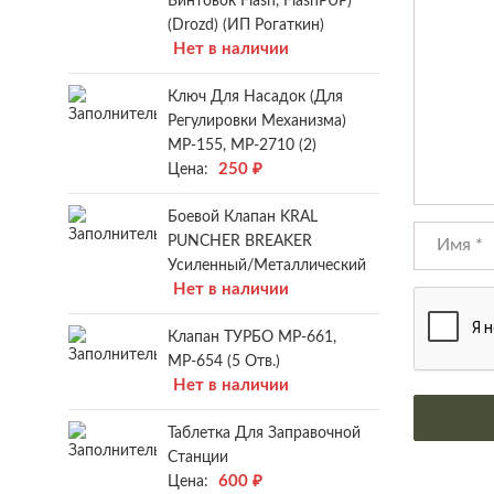
Винтовок Flash, FlashPUP)
(Drozd) (ИП Рогаткин)
Нет в наличии
Ключ Для Насадок (для
Регулировки Механизма)
МР-155, МР-2710 (2)
250
₽
Цена:
Боевой Клапан KRAL
PUNCHER BREAKER
Усиленный/металлический
Нет в наличии
Клапан ТУРБО МР-661,
МР-654 (5 Отв.)
Нет в наличии
Таблетка Для Заправочной
Станции
600
₽
Цена: