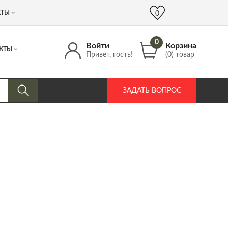
 (917) 537 17 16
info@DrozdPcp.ru
0
КТЫ
0
0
Войти
Корзина
КТЫ
Привет, гость!
(0) товар
ЗАДАТЬ ВОПРОС