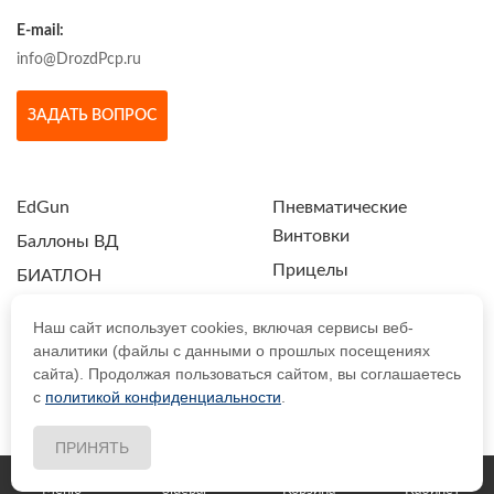
E-mail:
info@DrozdPcp.ru
ЗАДАТЬ ВОПРОС
EdGun
Пневматические
Винтовки
Баллоны ВД
Прицелы
БИАТЛОН
Пули и Шарики
Весы
Наш сайт использует cookies, включая сервисы веб-
Ручки, Сошки, Ремни,
ЗИП и Тюнинг
аналитики (файлы с данными о прошлых посещениях
Антабки
сайта). Продолжая пользоваться сайтом, вы соглашаетесь
Магазины
с
политикой конфиденциальности
.
Ствольные заготовки
Модераторы
Уход за оружием
ПРИНЯТЬ
Меню
Sidebar
Корзина
Кабинет