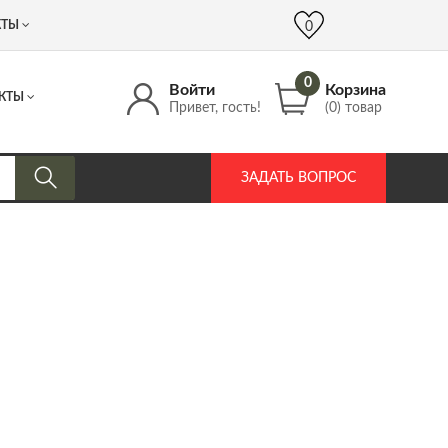
 (917) 537 17 16
info@DrozdPcp.ru
0
КТЫ
0
0
Войти
Корзина
КТЫ
Привет, гость!
(0) товар
ЗАДАТЬ ВОПРОС