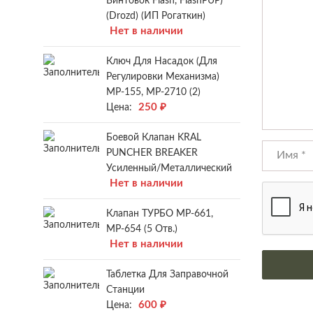
Винтовок Flash, FlashPUP)
(Drozd) (ИП Рогаткин)
Нет в наличии
Ключ Для Насадок (для
Регулировки Механизма)
МР-155, МР-2710 (2)
250
₽
Цена:
Боевой Клапан KRAL
PUNCHER BREAKER
Усиленный/металлический
Нет в наличии
Клапан ТУРБО МР-661,
МР-654 (5 Отв.)
Нет в наличии
Таблетка Для Заправочной
Станции
600
₽
Цена: