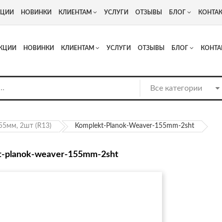
+7
Адрес: г. Москва, Люберцы, Котельнический проезд 13
КЦИИ
НОВИНКИ
КЛИЕНТАМ
УСЛУГИ
ОТЗЫВЫ
БЛОГ
КОНТА
КЦИИ
НОВИНКИ
КЛИЕНТАМ
УСЛУГИ
ОТЗЫВЫ
БЛОГ
КОНТА
55мм, 2шт (R13)
Komplekt-Planok-Weaver-155mm-2sht
t-planok-weaver-155mm-2sht