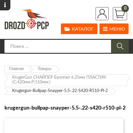
0
КАТАЛОГ
МЕНЮ
Главная
Товары
KrugerGun СНАЙПЕР Буллпап 6,35мм ПЛАСТИК
(С:420мм;Р:510мм;)
Krugergun-Bullpap-Snayper-5.5-.22-S420-R510-Pl-2
krugergun-bullpap-snayper-5.5-.22-s420-r510-pl-2