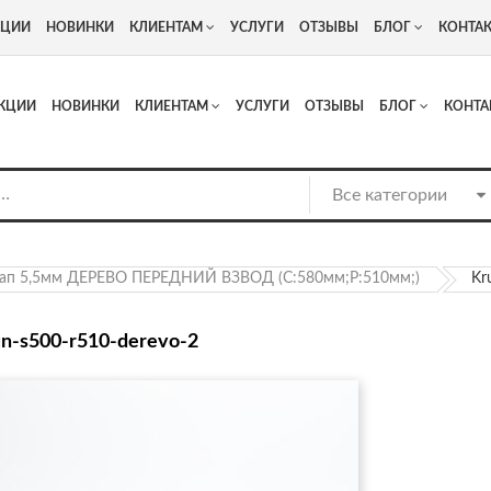
+7
Адрес: г. Москва, Люберцы, Котельнический проезд 13
КЦИИ
НОВИНКИ
КЛИЕНТАМ
УСЛУГИ
ОТЗЫВЫ
БЛОГ
КОНТА
КЦИИ
НОВИНКИ
КЛИЕНТАМ
УСЛУГИ
ОТЗЫВЫ
БЛОГ
КОНТА
ап 5,5мм ДЕРЕВО ПЕРЕДНИЙ ВЗВОД (С:580мм;Р:510мм;)
Kr
n-s500-r510-derevo-2