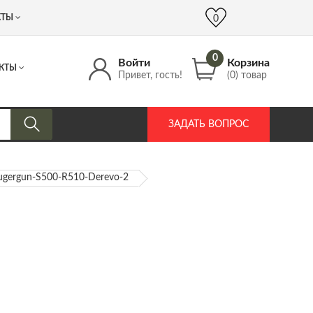
 (917) 537 17 16
info@DrozdPcp.ru
0
КТЫ
0
0
Войти
Корзина
КТЫ
Привет, гость!
(0) товар
ЗАДАТЬ ВОПРОС
ugergun-S500-R510-Derevo-2