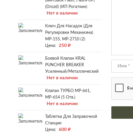
Винтовок Flash, FlashPUP)
(Drozd) (ИП Рогаткин)
Нет в наличии
Ключ Для Насадок (для
Регулировки Механизма)
МР-155, МР-2710 (2)
250
₽
Цена:
Боевой Клапан KRAL
PUNCHER BREAKER
Усиленный/металлический
Нет в наличии
Клапан ТУРБО МР-661,
МР-654 (5 Отв.)
Нет в наличии
Таблетка Для Заправочной
Станции
600
₽
Цена: