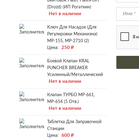
Винтовок Flash, FlashPUP)
(Drozd) (ИП Рогаткин)
Нет в наличии
Ключ Для Насадок (для
Регулировки Механизма)
МР-155, МР-2710 (2)
250
₽
Цена:
Боевой Клапан KRAL
PUNCHER BREAKER
Усиленный/металлический
Нет в наличии
Клапан ТУРБО МР-661,
МР-654 (5 Отв.)
Нет в наличии
Таблетка Для Заправочной
Станции
600
₽
Цена: