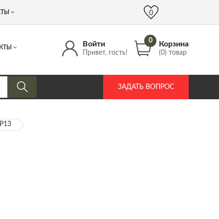
 (917) 537 17 16
info@DrozdPcp.ru
0
КТЫ
0
0
Войти
Корзина
КТЫ
Привет, гость!
(0) товар
ЗАДАТЬ ВОПРОС
BP13