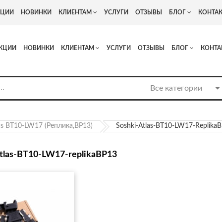
+7
Адрес: г. Москва, Люберцы, Котельнический проезд 13
КЦИИ
НОВИНКИ
КЛИЕНТАМ
УСЛУГИ
ОТЗЫВЫ
БЛОГ
КОНТА
КЦИИ
НОВИНКИ
КЛИЕНТАМ
УСЛУГИ
ОТЗЫВЫ
БЛОГ
КОНТА
s BT10-LW17 (реплика,BP13)
Soshki-Atlas-BT10-LW17-Replika
tlas-BT10-LW17-replikaBP13