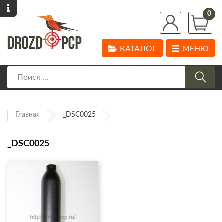
0
КАТАЛОГ
МЕНЮ
Главная
_DSC0025
_DSC0025