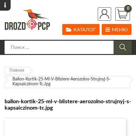
0
КАТАЛОГ
МЕНЮ
Главная
Ballon-Kortik-25-Ml-V-Blistere-Aerozolno-Strujnyj-S-
Kapsaiczinom-Tc.jpg
ballon-kortik-25-ml-v-blistere-aerozolno-strujnyj-s-
kapsaiczinom-tc.jpg