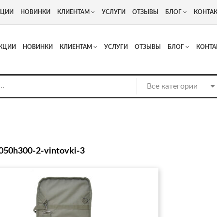
+7
Адрес: г. Москва, Люберцы, Котельнический проезд 13
КЦИИ
НОВИНКИ
КЛИЕНТАМ
УСЛУГИ
ОТЗЫВЫ
БЛОГ
КОНТА
КЦИИ
НОВИНКИ
КЛИЕНТАМ
УСЛУГИ
ОТЗЫВЫ
БЛОГ
КОНТА
050h300-2-vintovki-3