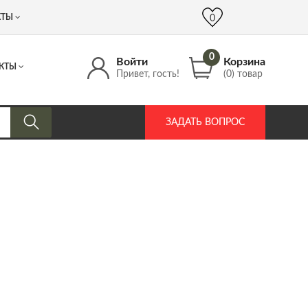
 (917) 537 17 16
info@DrozdPcp.ru
0
КТЫ
0
0
Войти
Корзина
КТЫ
Привет, гость!
(0) товар
ЗАДАТЬ ВОПРОС