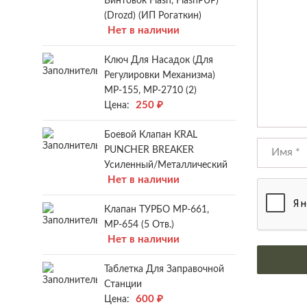
Винтовок Flash, FlashPUP)
(Drozd) (ИП Рогаткин)
Нет в наличии
Ключ Для Насадок (для
Регулировки Механизма)
МР-155, МР-2710 (2)
250
₽
Цена:
Боевой Клапан KRAL
PUNCHER BREAKER
Усиленный/металлический
Нет в наличии
Клапан ТУРБО МР-661,
МР-654 (5 Отв.)
Нет в наличии
Таблетка Для Заправочной
Станции
600
₽
Цена: