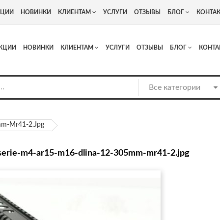
+7
Адрес: г. Москва, Люберцы, Котельнический проезд 13
КЦИИ
НОВИНКИ
КЛИЕНТАМ
УСЛУГИ
ОТЗЫВЫ
БЛОГ
КОНТА
КЦИИ
НОВИНКИ
КЛИЕНТАМ
УСЛУГИ
ОТЗЫВЫ
БЛОГ
КОНТА
mm-Mr41-2.jpg
serie-m4-ar15-m16-dlina-12-305mm-mr41-2.jpg