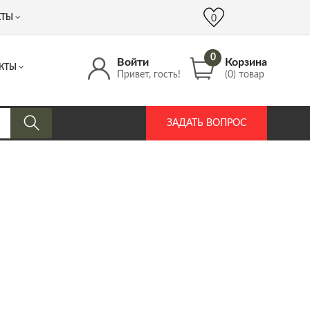
 (917) 537 17 16
info@DrozdPcp.ru
0
КТЫ
0
0
Войти
Корзина
КТЫ
Привет, гость!
(0) товар
ЗАДАТЬ ВОПРОС