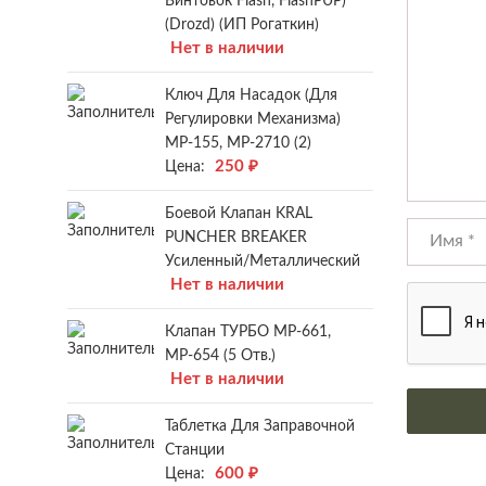
Винтовок Flash, FlashPUP)
(Drozd) (ИП Рогаткин)
Нет в наличии
Ключ Для Насадок (для
Регулировки Механизма)
МР-155, МР-2710 (2)
250
₽
Цена:
Боевой Клапан KRAL
PUNCHER BREAKER
Усиленный/металлический
Нет в наличии
Клапан ТУРБО МР-661,
МР-654 (5 Отв.)
Нет в наличии
Таблетка Для Заправочной
Станции
600
₽
Цена: