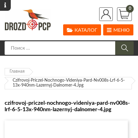
0
КАТАЛОГ
МЕНЮ
Главная
Czifrovoj-Priczel-Nochnogo-Videniya-Pard-Nv008s-Lrf-6-5-
13x-940nm-Lazernyj-Dalnomer-4.jpg
czifrovoj-priczel-nochnogo-videniya-pard-nv008s-
lrf-6-5-13x-940nm-lazernyj-dalnomer-4.jpg