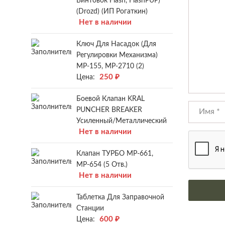
Винтовок Flash, FlashPUP)
(Drozd) (ИП Рогаткин)
Нет в наличии
Ключ Для Насадок (для
Регулировки Механизма)
МР-155, МР-2710 (2)
250
₽
Цена:
Боевой Клапан KRAL
PUNCHER BREAKER
Усиленный/металлический
Нет в наличии
Клапан ТУРБО МР-661,
МР-654 (5 Отв.)
Нет в наличии
Таблетка Для Заправочной
Станции
600
₽
Цена: