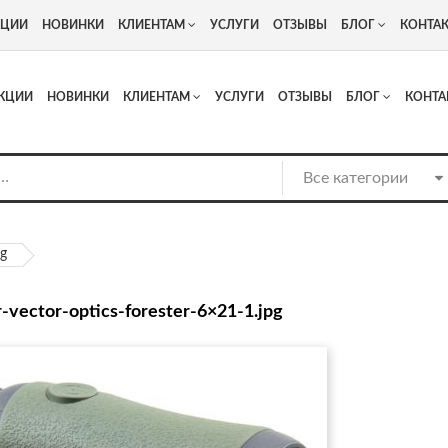
+7
Адрес: г. Москва, Люберцы, Котельнический проезд 13
КЦИИ
НОВИНКИ
КЛИЕНТАМ
УСЛУГИ
ОТЗЫВЫ
БЛОГ
КОНТА
КЦИИ
НОВИНКИ
КЛИЕНТАМ
УСЛУГИ
ОТЗЫВЫ
БЛОГ
КОНТА
pg
-vector-optics-forester-6×21-1.jpg