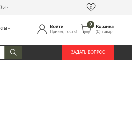
 (917) 537 17 16
info@DrozdPcp.ru
0
КТЫ
0
0
Войти
Корзина
КТЫ
Привет, гость!
(0) товар
ЗАДАТЬ ВОПРОС