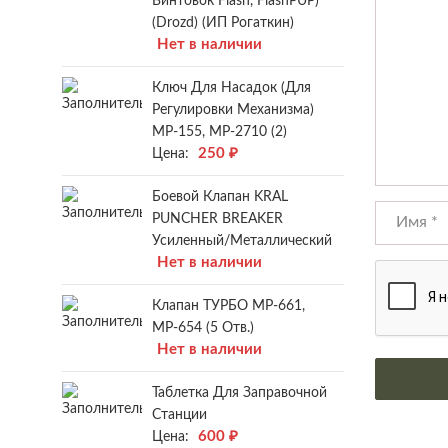
Винтовок Flash, FlashPUP)
(Drozd) (ИП Рогаткин)
Нет в наличии
Ключ Для Насадок (для
Регулировки Механизма)
МР-155, МР-2710 (2)
250
₽
Цена:
Боевой Клапан KRAL
PUNCHER BREAKER
Усиленный/металлический
Нет в наличии
Клапан ТУРБО МР-661,
МР-654 (5 Отв.)
Нет в наличии
Таблетка Для Заправочной
Станции
600
₽
Цена: