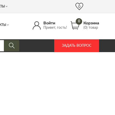
 (917) 537 17 16
info@DrozdPcp.ru
0
КТЫ
0
0
Войти
Корзина
КТЫ
Привет, гость!
(0) товар
ЗАДАТЬ ВОПРОС