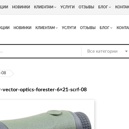
+7
Адрес: г. Москва, Люберцы, Котельнический проезд 13
КЦИИ
НОВИНКИ
КЛИЕНТАМ
УСЛУГИ
ОТЗЫВЫ
БЛОГ
КОНТА
КЦИИ
НОВИНКИ
КЛИЕНТАМ
УСЛУГИ
ОТЗЫВЫ
БЛОГ
КОНТА
f-08
-vector-optics-forester-6×21-scrf-08