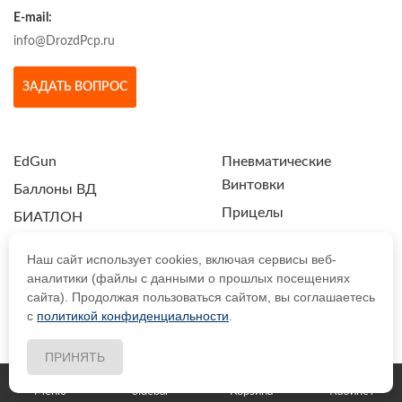
E-mail:
info@DrozdPcp.ru
ЗАДАТЬ ВОПРОС
EdGun
Пневматические
Винтовки
Баллоны ВД
Прицелы
БИАТЛОН
Пули и Шарики
Весы
Наш сайт использует cookies, включая сервисы веб-
Ручки, Сошки, Ремни,
ЗИП и Тюнинг
аналитики (файлы с данными о прошлых посещениях
Антабки
сайта). Продолжая пользоваться сайтом, вы соглашаетесь
Магазины
с
политикой конфиденциальности
.
Ствольные заготовки
Модераторы
Уход за оружием
ПРИНЯТЬ
Меню
Sidebar
Корзина
Кабинет