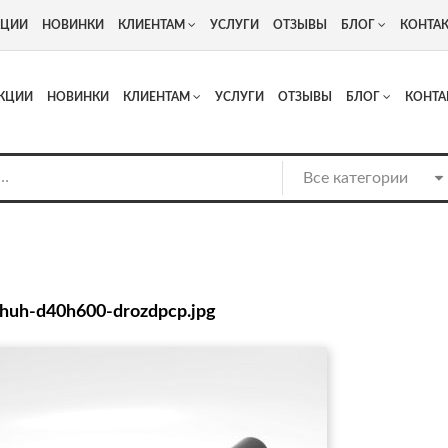
+7
Адрес: г. Москва, Люберцы, Котельнический проезд 13
КЦИИ
НОВИНКИ
КЛИЕНТАМ
УСЛУГИ
ОТЗЫВЫ
БЛОГ
КОНТА
КЦИИ
НОВИНКИ
КЛИЕНТАМ
УСЛУГИ
ОТЗЫВЫ
БЛОГ
КОНТА
zhuh-d40h600-drozdpcp.jpg