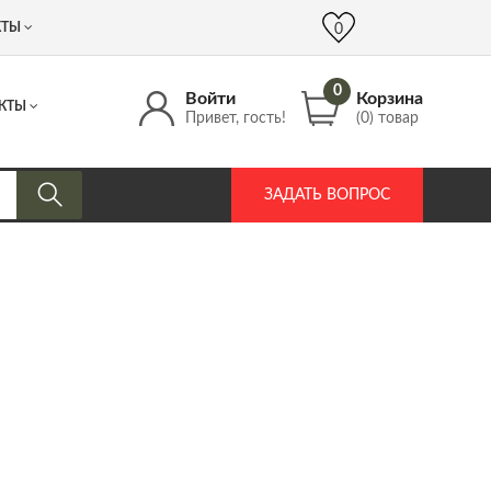
 (917) 537 17 16
info@DrozdPcp.ru
0
КТЫ
0
0
Войти
Корзина
КТЫ
Привет, гость!
(0) товар
ЗАДАТЬ ВОПРОС