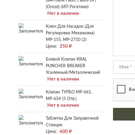
Винтовок Flash, FlashPUP)
(Drozd) (ИП Рогаткин)
Нет в наличии
Ключ Для Насадок (для
Регулировки Механизма)
МР-155, МР-2710 (2)
250
₽
Цена:
Боевой Клапан KRAL
PUNCHER BREAKER
Усиленный/металлический
Нет в наличии
Клапан ТУРБО МР-661,
МР-654 (5 Отв.)
Нет в наличии
Таблетка Для Заправочной
Станции
600
₽
Цена: