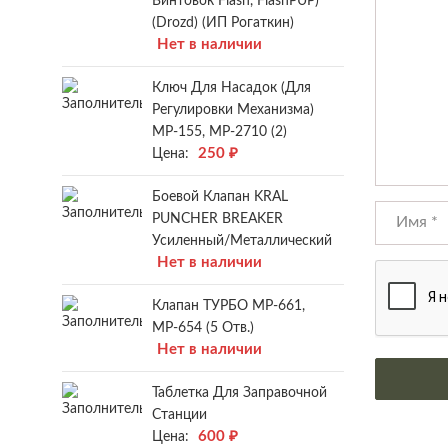
Винтовок Flash, FlashPUP)
(Drozd) (ИП Рогаткин)
Нет в наличии
Ключ Для Насадок (для
Регулировки Механизма)
МР-155, МР-2710 (2)
250
₽
Цена:
Боевой Клапан KRAL
PUNCHER BREAKER
Усиленный/металлический
Нет в наличии
Клапан ТУРБО МР-661,
МР-654 (5 Отв.)
Нет в наличии
Таблетка Для Заправочной
Станции
600
₽
Цена: