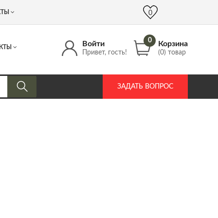
 (917) 537 17 16
info@DrozdPcp.ru
0
КТЫ
0
0
Войти
Корзина
КТЫ
Привет, гость!
(0) товар
ЗАДАТЬ ВОПРОС