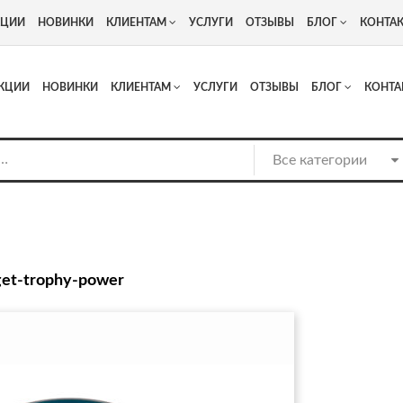
+7
Адрес: г. Москва, Люберцы, Котельнический проезд 13
КЦИИ
НОВИНКИ
КЛИЕНТАМ
УСЛУГИ
ОТЗЫВЫ
БЛОГ
КОНТА
КЦИИ
НОВИНКИ
КЛИЕНТАМ
УСЛУГИ
ОТЗЫВЫ
БЛОГ
КОНТА
rget-trophy-power