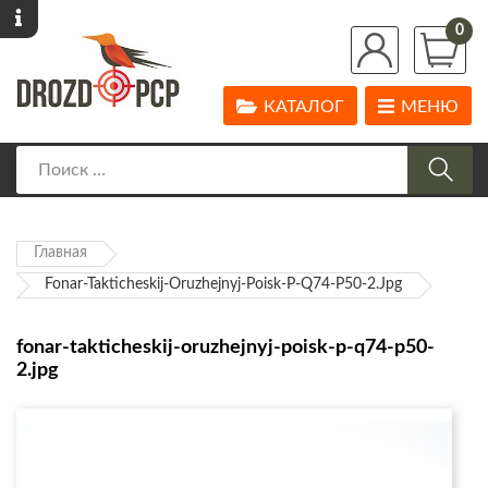
0
КАТАЛОГ
МЕНЮ
Главная
Fonar-Takticheskij-Oruzhejnyj-Poisk-P-Q74-P50-2.jpg
fonar-takticheskij-oruzhejnyj-poisk-p-q74-p50-
2.jpg