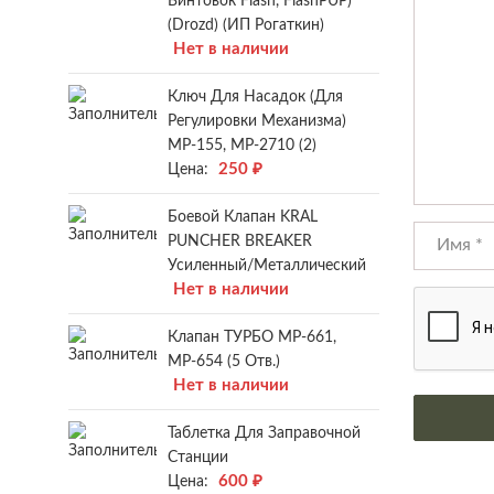
Винтовок Flash, FlashPUP)
(Drozd) (ИП Рогаткин)
Нет в наличии
Ключ Для Насадок (для
Регулировки Механизма)
МР-155, МР-2710 (2)
250
₽
Цена:
Боевой Клапан KRAL
PUNCHER BREAKER
Усиленный/металлический
Нет в наличии
Клапан ТУРБО МР-661,
МР-654 (5 Отв.)
Нет в наличии
Таблетка Для Заправочной
Станции
600
₽
Цена: