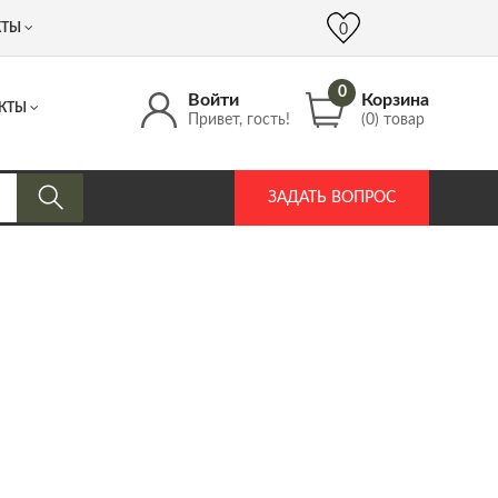
 (917) 537 17 16
info@DrozdPcp.ru
0
КТЫ
0
0
Войти
Корзина
КТЫ
Привет, гость!
(0) товар
ЗАДАТЬ ВОПРОС