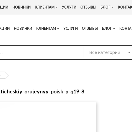
+7
Адрес: г. Москва, Люберцы, Котельнический проезд 13
КЦИИ
НОВИНКИ
КЛИЕНТАМ
УСЛУГИ
ОТЗЫВЫ
БЛОГ
КОНТА
КЦИИ
НОВИНКИ
КЛИЕНТАМ
УСЛУГИ
ОТЗЫВЫ
БЛОГ
КОНТА
8
kticheskiy-orujeynyy-poisk-p-q19-8