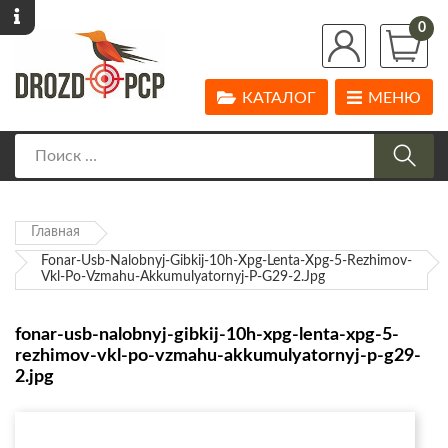
0
КАТАЛОГ
МЕНЮ
Главная
Fonar-Usb-Nalobnyj-Gibkij-10h-Xpg-Lenta-Xpg-5-Rezhimov-
Vkl-Po-Vzmahu-Akkumulyatornyj-P-G29-2.jpg
fonar-usb-nalobnyj-gibkij-10h-xpg-lenta-xpg-5-
rezhimov-vkl-po-vzmahu-akkumulyatornyj-p-g29-
2.jpg