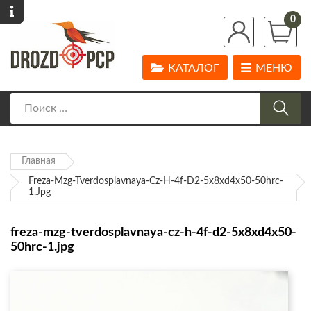
0
КАТАЛОГ
МЕНЮ
Главная
Freza-Mzg-Tverdosplavnaya-Cz-H-4f-D2-5x8xd4x50-50hrc-
1.jpg
freza-mzg-tverdosplavnaya-cz-h-4f-d2-5x8xd4x50-
50hrc-1.jpg