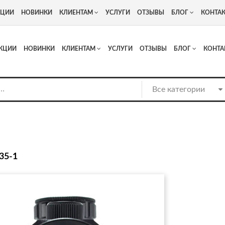
+7
Адрес: г. Москва, Люберцы, Котельнический проезд 13
КЦИИ
НОВИНКИ
КЛИЕНТАМ
УСЛУГИ
ОТЗЫВЫ
БЛОГ
КОНТА
КЦИИ
НОВИНКИ
КЛИЕНТАМ
УСЛУГИ
ОТЗЫВЫ
БЛОГ
КОНТА
35-1