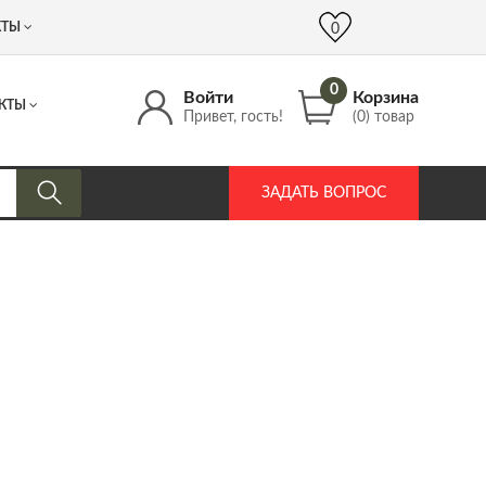
 (917) 537 17 16
info@DrozdPcp.ru
0
КТЫ
0
0
Войти
Корзина
КТЫ
Привет, гость!
(0) товар
ЗАДАТЬ ВОПРОС