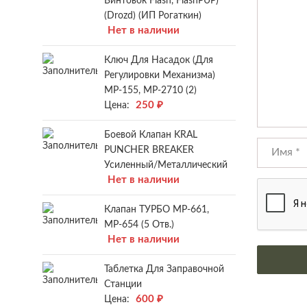
Винтовок Flash, FlashPUP)
(Drozd) (ИП Рогаткин)
Нет в наличии
Ключ Для Насадок (для
Регулировки Механизма)
МР-155, МР-2710 (2)
250
₽
Цена:
Боевой Клапан KRAL
PUNCHER BREAKER
Усиленный/металлический
Нет в наличии
Клапан ТУРБО МР-661,
МР-654 (5 Отв.)
Нет в наличии
Таблетка Для Заправочной
Станции
600
₽
Цена: