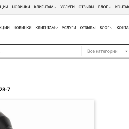
+7
Адрес: г. Москва, Люберцы, Котельнический проезд 13
КЦИИ
НОВИНКИ
КЛИЕНТАМ
УСЛУГИ
ОТЗЫВЫ
БЛОГ
КОНТА
КЦИИ
НОВИНКИ
КЛИЕНТАМ
УСЛУГИ
ОТЗЫВЫ
БЛОГ
КОНТА
28-7