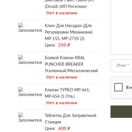
Винтовок Flash, FlashPUP)
(Drozd) (ИП Рогаткин)
Нет в наличии
Ключ Для Насадок (для
Регулировки Механизма)
МР-155, МР-2710 (2)
250
₽
Цена:
Боевой Клапан KRAL
PUNCHER BREAKER
Усиленный/металлический
Нет в наличии
Клапан ТУРБО МР-661,
МР-654 (5 Отв.)
Нет в наличии
Таблетка Для Заправочной
Станции
600
₽
Цена: