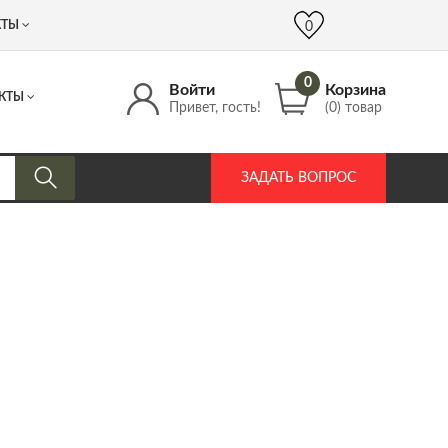
 (917) 537 17 16
info@DrozdPcp.ru
0
КТЫ
0
0
Войти
Корзина
КТЫ
Привет, гость!
(0) товар
ЗАДАТЬ ВОПРОС