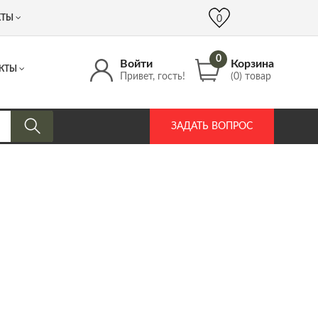
 (917) 537 17 16
info@DrozdPcp.ru
0
КТЫ
0
0
Войти
Корзина
КТЫ
Привет, гость!
(0) товар
ЗАДАТЬ ВОПРОС