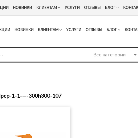
+7
Адрес: г. Москва, Люберцы, Котельнический проезд 13
КЦИИ
НОВИНКИ
КЛИЕНТАМ
УСЛУГИ
ОТЗЫВЫ
БЛОГ
КОНТА
КЦИИ
НОВИНКИ
КЛИЕНТАМ
УСЛУГИ
ОТЗЫВЫ
БЛОГ
КОНТА
dpcp-1-1-—-300h300-107