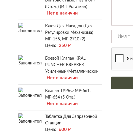
Винтовок Flash, FlashPUP)
(Drozd) (ИП Рогаткин)
Нет в наличии
Ключ Для Насадок (для
Регулировки Механизма)
МР-155, МР-2710 (2)
250
₽
Цена:
Боевой Клапан KRAL
PUNCHER BREAKER
Усиленный/металлический
Нет в наличии
Клапан ТУРБО МР-661,
МР-654 (5 Отв.)
Нет в наличии
Таблетка Для Заправочной
Станции
600
₽
Цена: