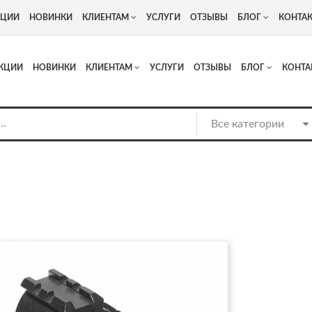
+7
Адрес: г. Москва, Люберцы, Котельнический проезд 13
КЦИИ
НОВИНКИ
КЛИЕНТАМ
УСЛУГИ
ОТЗЫВЫ
БЛОГ
КОНТА
КЦИИ
НОВИНКИ
КЛИЕНТАМ
УСЛУГИ
ОТЗЫВЫ
БЛОГ
КОНТА