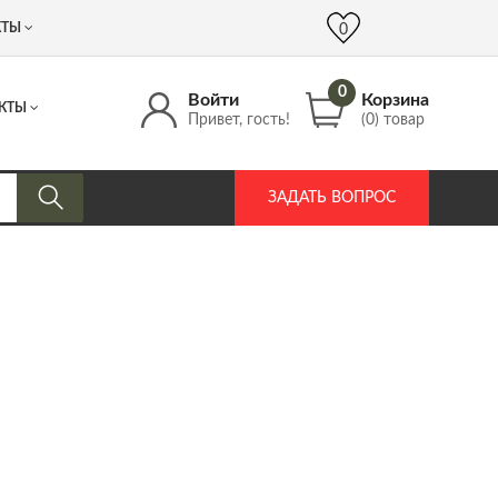
 (917) 537 17 16
info@DrozdPcp.ru
0
КТЫ
0
0
Войти
Корзина
КТЫ
Привет, гость!
(0) товар
ЗАДАТЬ ВОПРОС