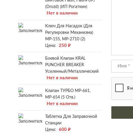
Винтовок Flash, FlashPUP)
(Drozd) (ИП Рогаткин)
Нет в наличии
Ключ Для Насадок (для
Регулировки Механизма)
МР-155, МР-2710 (2)
250
₽
Цена:
Боевой Клапан KRAL
PUNCHER BREAKER
Усиленный/металлический
Нет в наличии
Клапан ТУРБО МР-661,
МР-654 (5 Отв.)
Нет в наличии
Таблетка Для Заправочной
Станции
600
₽
Цена: