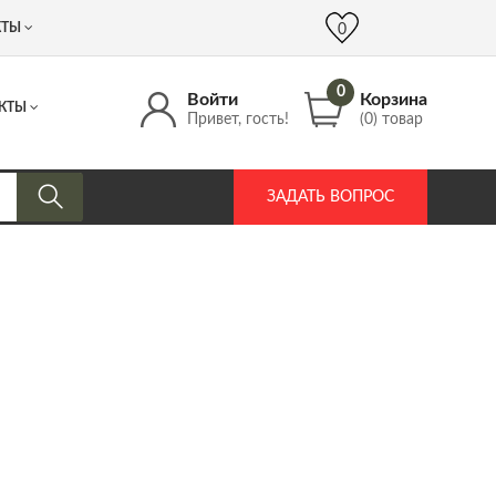
 (917) 537 17 16
info@DrozdPcp.ru
0
КТЫ
0
0
Войти
Корзина
КТЫ
Привет, гость!
(0) товар
ЗАДАТЬ ВОПРОС