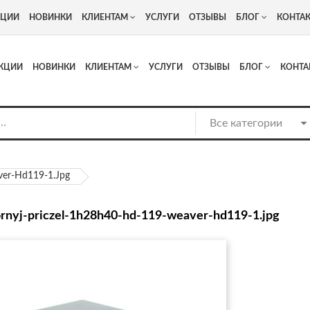
+7
Адрес: г. Москва, Люберцы, Котельнический проезд 13
КЦИИ
НОВИНКИ
КЛИЕНТАМ
УСЛУГИ
ОТЗЫВЫ
БЛОГ
КОНТА
КЦИИ
НОВИНКИ
КЛИЕНТАМ
УСЛУГИ
ОТЗЫВЫ
БЛОГ
КОНТА
ver-Hd119-1.jpg
ornyj-priczel-1h28h40-hd-119-weaver-hd119-1.jpg