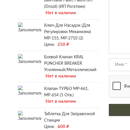
Винтовок Flash, FlashPUP)
(Drozd) (ИП Рогаткин)
Нет в наличии
Ключ Для Насадок (для
Регулировки Механизма)
МР-155, МР-2710 (2)
250
₽
Цена:
Боевой Клапан KRAL
PUNCHER BREAKER
Усиленный/металлический
Нет в наличии
Клапан ТУРБО МР-661,
МР-654 (5 Отв.)
Нет в наличии
Таблетка Для Заправочной
Станции
600
₽
Цена: