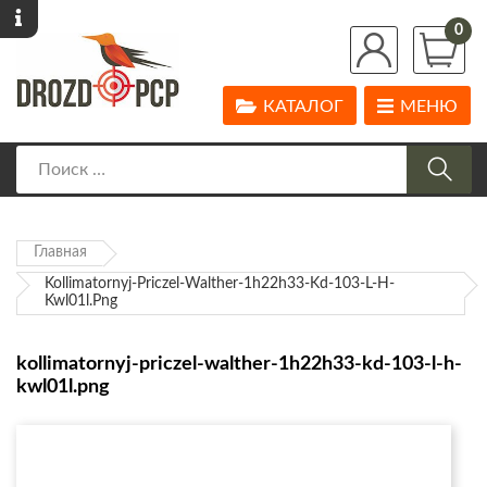
0
КАТАЛОГ
МЕНЮ
Главная
Kollimatornyj-Priczel-Walther-1h22h33-Kd-103-L-H-
Kwl01l.png
kollimatornyj-priczel-walther-1h22h33-kd-103-l-h-
kwl01l.png