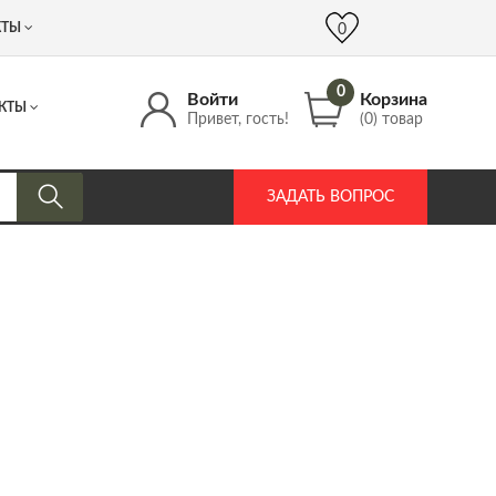
 (917) 537 17 16
info@DrozdPcp.ru
0
КТЫ
0
0
Войти
Корзина
КТЫ
Привет, гость!
(0) товар
ЗАДАТЬ ВОПРОС