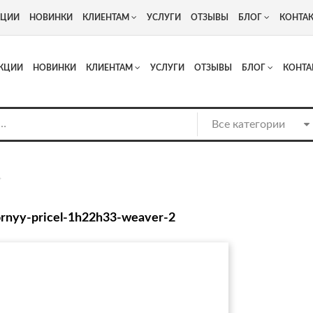
+7
Адрес: г. Москва, Люберцы, Котельнический проезд 13
КЦИИ
НОВИНКИ
КЛИЕНТАМ
УСЛУГИ
ОТЗЫВЫ
БЛОГ
КОНТА
КЦИИ
НОВИНКИ
КЛИЕНТАМ
УСЛУГИ
ОТЗЫВЫ
БЛОГ
КОНТА
ornyy-pricel-1h22h33-weaver-2