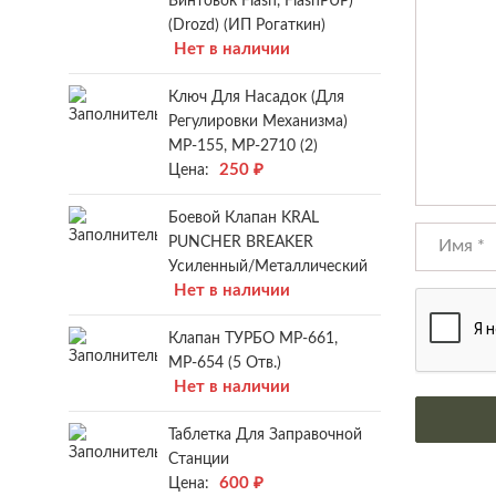
Винтовок Flash, FlashPUP)
(Drozd) (ИП Рогаткин)
Нет в наличии
Ключ Для Насадок (для
Регулировки Механизма)
МР-155, МР-2710 (2)
250
₽
Цена:
Боевой Клапан KRAL
PUNCHER BREAKER
Усиленный/металлический
Нет в наличии
Клапан ТУРБО МР-661,
МР-654 (5 Отв.)
Нет в наличии
Таблетка Для Заправочной
Станции
600
₽
Цена: