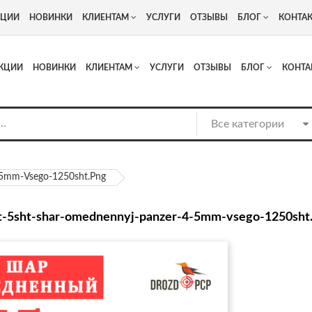
+7
Адрес: г. Москва, Люберцы, Котельнический проезд 13
КЦИИ
НОВИНКИ
КЛИЕНТАМ
УСЛУГИ
ОТЗЫВЫ
БЛОГ
КОНТА
КЦИИ
НОВИНКИ
КЛИЕНТАМ
УСЛУГИ
ОТЗЫВЫ
БЛОГ
КОНТА
-5mm-Vsego-1250sht.png
t-5sht-shar-omednennyj-panzer-4-5mm-vsego-1250sht