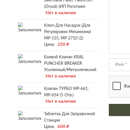
Винтовок Flash, FlashPUP)
(Drozd) (ИП Рогаткин)
Нет в наличии
Ключ Для Насадок (для
Регулировки Механизма)
МР-155, МР-2710 (2)
250
₽
Цена:
Боевой Клапан KRAL
PUNCHER BREAKER
Усиленный/металлический
Нет в наличии
Клапан ТУРБО МР-661,
МР-654 (5 Отв.)
Нет в наличии
Таблетка Для Заправочной
Станции
600
₽
Цена: