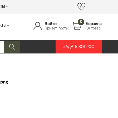
 (917) 537 17 16
info@DrozdPcp.ru
0
КТЫ
0
0
Войти
Корзина
КТЫ
Привет, гость!
(0) товар
ЗАДАТЬ ВОПРОС
.png