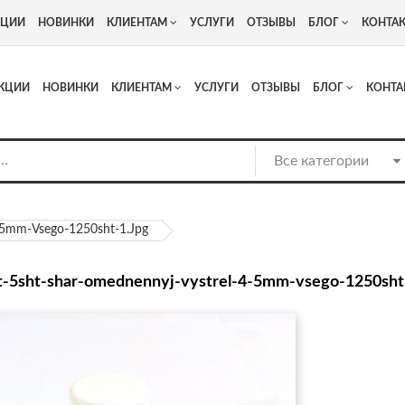
+7
Адрес: г. Москва, Люберцы, Котельнический проезд 13
КЦИИ
НОВИНКИ
КЛИЕНТАМ
УСЛУГИ
ОТЗЫВЫ
БЛОГ
КОНТА
КЦИИ
НОВИНКИ
КЛИЕНТАМ
УСЛУГИ
ОТЗЫВЫ
БЛОГ
КОНТА
-5mm-Vsego-1250sht-1.jpg
-5sht-shar-omednennyj-vystrel-4-5mm-vsego-1250sht-