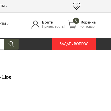
 (917) 537 17 16
info@DrozdPcp.ru
0
КТЫ
0
0
Войти
Корзина
КТЫ
Привет, гость!
(0) товар
ЗАДАТЬ ВОПРОС
1.jpg