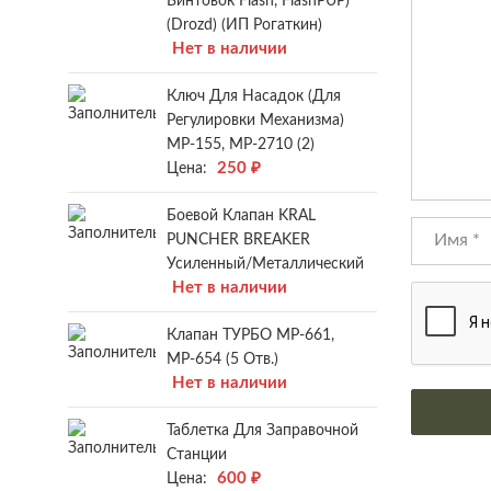
Винтовок Flash, FlashPUP)
(Drozd) (ИП Рогаткин)
Нет в наличии
Ключ Для Насадок (для
Регулировки Механизма)
МР-155, МР-2710 (2)
250
₽
Цена:
Боевой Клапан KRAL
PUNCHER BREAKER
Усиленный/металлический
Нет в наличии
Клапан ТУРБО МР-661,
МР-654 (5 Отв.)
Нет в наличии
Таблетка Для Заправочной
Станции
600
₽
Цена: