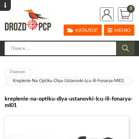
0
КАТАЛОГ
МЕНЮ
Главная
Kreplenie-Na-Optiku-Dlya-Ustanovki-Lcu-Ili-Fonarya-Ml01
kreplenie-na-optiku-dlya-ustanovki-lcu-ili-fonarya-
ml01