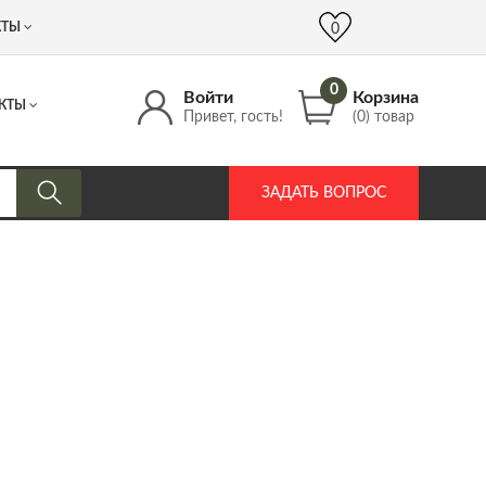
 (917) 537 17 16
info@DrozdPcp.ru
0
КТЫ
0
0
Войти
Корзина
КТЫ
Привет, гость!
(0) товар
ЗАДАТЬ ВОПРОС