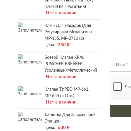
Винтовок Flash, FlashPUP)
(Drozd) (ИП Рогаткин)
Нет в наличии
Ключ Для Насадок (для
Регулировки Механизма)
МР-155, МР-2710 (2)
250
₽
Цена:
Боевой Клапан KRAL
PUNCHER BREAKER
Усиленный/металлический
Нет в наличии
Клапан ТУРБО МР-661,
МР-654 (5 Отв.)
Нет в наличии
Таблетка Для Заправочной
Станции
600
₽
Цена: