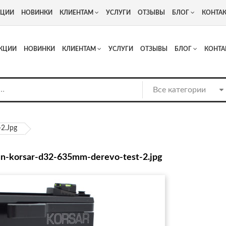
+7
Адрес: г. Москва, Люберцы, Котельнический проезд 13
КЦИИ
НОВИНКИ
КЛИЕНТАМ
УСЛУГИ
ОТЗЫВЫ
БЛОГ
КОНТА
КЦИИ
НОВИНКИ
КЛИЕНТАМ
УСЛУГИ
ОТЗЫВЫ
БЛОГ
КОНТА
2.jpg
n-korsar-d32-635mm-derevo-test-2.jpg