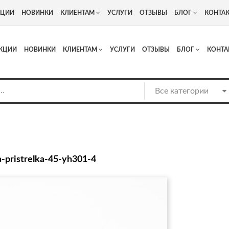
+7
Адрес: г. Москва, Люберцы, Котельнический проезд 13
КЦИИ
НОВИНКИ
КЛИЕНТАМ
УСЛУГИ
ОТЗЫВЫ
БЛОГ
КОНТА
КЦИИ
НОВИНКИ
КЛИЕНТАМ
УСЛУГИ
ОТЗЫВЫ
БЛОГ
КОНТА
a-pristrelka-45-yh301-4