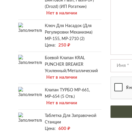
Винтовок Flash, FlashPUP)
(Drozd) (ИП Рогаткин)
Нет в наличии
Ключ Для Насадок (для
Регулировки Механизма)
МР-155, МР-2710 (2)
250
₽
Цена:
Боевой Клапан KRAL
PUNCHER BREAKER
Усиленный/металлический
Нет в наличии
Клапан ТУРБО МР-661,
МР-654 (5 Отв.)
Нет в наличии
Таблетка Для Заправочной
Станции
600
₽
Цена: