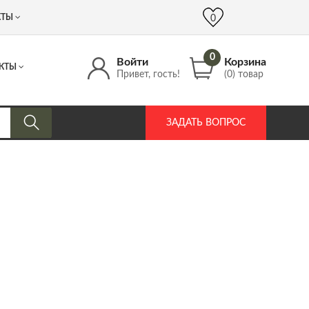
 (917) 537 17 16
info@DrozdPcp.ru
0
КТЫ
0
0
Войти
Корзина
КТЫ
Привет, гость!
(0) товар
ЗАДАТЬ ВОПРОС