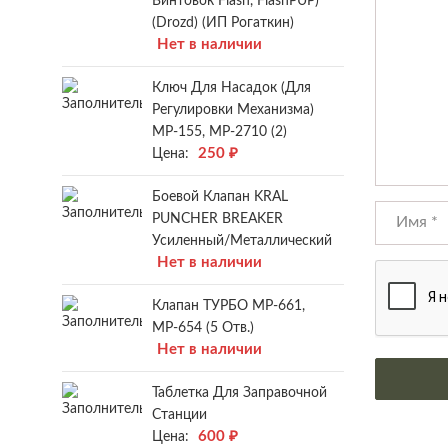
Винтовок Flash, FlashPUP)
(Drozd) (ИП Рогаткин)
Нет в наличии
Ключ Для Насадок (для
Регулировки Механизма)
МР-155, МР-2710 (2)
250
₽
Цена:
Боевой Клапан KRAL
PUNCHER BREAKER
Усиленный/металлический
Нет в наличии
Клапан ТУРБО МР-661,
МР-654 (5 Отв.)
Нет в наличии
Таблетка Для Заправочной
Станции
600
₽
Цена: