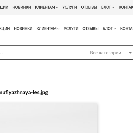
+7
Адрес: г. Москва, Люберцы, Котельнический проезд 13
КЦИИ
НОВИНКИ
КЛИЕНТАМ
УСЛУГИ
ОТЗЫВЫ
БЛОГ
КОНТА
КЦИИ
НОВИНКИ
КЛИЕНТАМ
УСЛУГИ
ОТЗЫВЫ
БЛОГ
КОНТА
muflyazhnaya-les.jpg