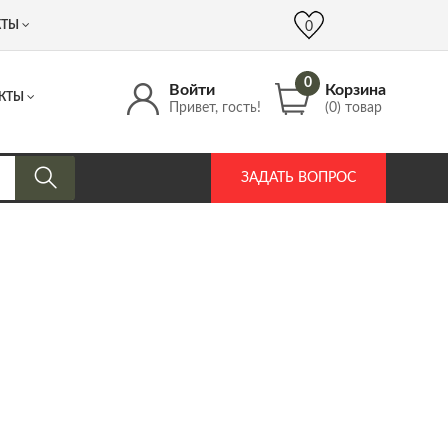
 (917) 537 17 16
info@DrozdPcp.ru
0
КТЫ
0
0
Войти
Корзина
КТЫ
Привет, гость!
(0) товар
ЗАДАТЬ ВОПРОС