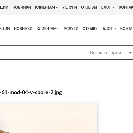
+7
Адрес: г. Москва, Люберцы, Котельнический проезд 13
КЦИИ
НОВИНКИ
КЛИЕНТАМ
УСЛУГИ
ОТЗЫВЫ
БЛОГ
КОНТА
КЦИИ
НОВИНКИ
КЛИЕНТАМ
УСЛУГИ
ОТЗЫВЫ
БЛОГ
КОНТА
-61-mod-04-v-sbore-2.jpg