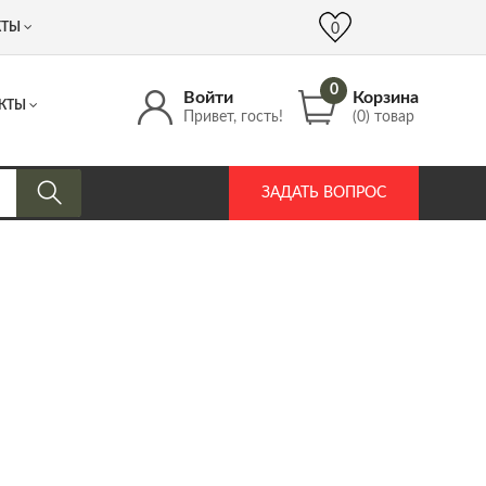
 (917) 537 17 16
info@DrozdPcp.ru
0
КТЫ
0
0
Войти
Корзина
КТЫ
Привет, гость!
(0) товар
ЗАДАТЬ ВОПРОС