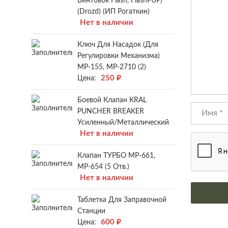
Винтовок Flash, FlashPUP)
(Drozd) (ИП Рогаткин)
Нет в наличии
Ключ Для Насадок (для
Регулировки Механизма)
МР-155, МР-2710 (2)
250
₽
Цена:
Боевой Клапан KRAL
PUNCHER BREAKER
Усиленный/металлический
Нет в наличии
Клапан ТУРБО МР-661,
МР-654 (5 Отв.)
Нет в наличии
Таблетка Для Заправочной
Станции
600
₽
Цена: