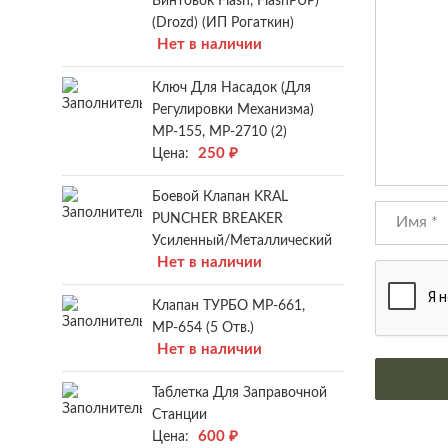
Винтовок Flash, FlashPUP)
(Drozd) (ИП Рогаткин)
Нет в наличии
Ключ Для Насадок (для
Регулировки Механизма)
МР-155, МР-2710 (2)
250
₽
Цена:
Боевой Клапан KRAL
PUNCHER BREAKER
Усиленный/металлический
Нет в наличии
Клапан ТУРБО МР-661,
МР-654 (5 Отв.)
Нет в наличии
Таблетка Для Заправочной
Станции
600
₽
Цена: