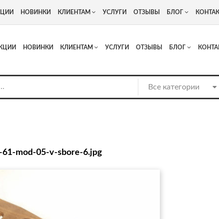
+7
Адрес: г. Москва, Люберцы, Котельнический проезд 13
КЦИИ
НОВИНКИ
КЛИЕНТАМ
УСЛУГИ
ОТЗЫВЫ
БЛОГ
КОНТА
КЦИИ
НОВИНКИ
КЛИЕНТАМ
УСЛУГИ
ОТЗЫВЫ
БЛОГ
КОНТА
-61-mod-05-v-sbore-6.jpg