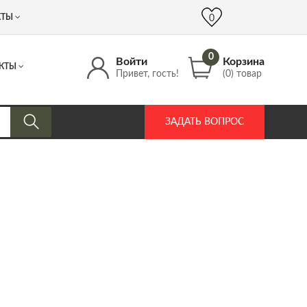
 (917) 537 17 16
info@DrozdPcp.ru
0
КТЫ
0
0
Войти
Корзина
КТЫ
Привет, гость!
(0) товар
ЗАДАТЬ ВОПРОС